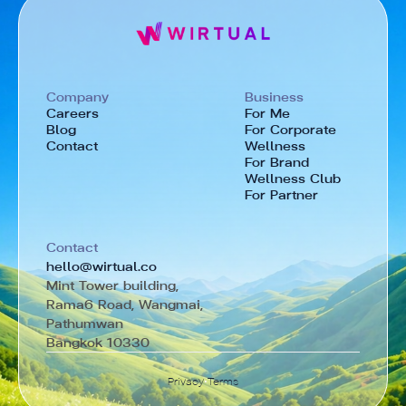
Company
Business
Careers
For Me
Blog
For Corporate
Contact
Wellness
For Brand
Wellness Club
For Partner
Contact
hello@wirtual.co
Mint Tower building,
Rama6 Road, Wangmai,
Pathumwan
Bangkok 10330
Privacy
·
Terms