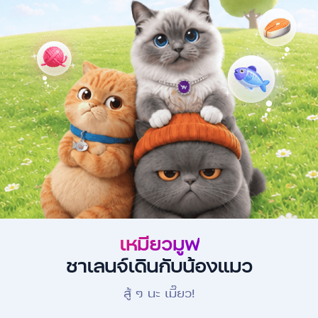
เหมียวมูฟ
ชาเลนจ์เดินกับน้องแมว
สู้ ๆ นะ เมี๊ยว!